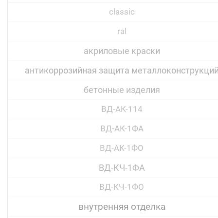
classic
ral
акриловые краски
антикоррозийная защита металлоконструкци
бетонные изделия
ВД-АК-114
ВД-АК-1ФА
ВД-АК-1ФО
ВД-КЧ-1ФА
ВД-КЧ-1ФО
внутренняя отделка