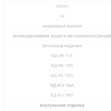
classic
ral
акриловые краски
антикоррозийная защита металлоконструкци
бетонные изделия
ВД-АК-114
ВД-АК-1ФА
ВД-АК-1ФО
ВД-КЧ-1ФА
ВД-КЧ-1ФО
внутренняя отделка