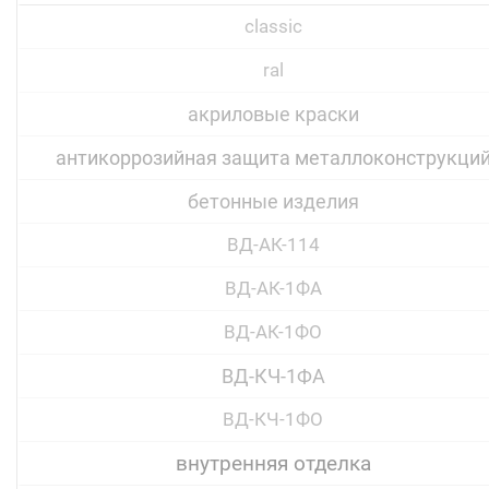
classic
ral
акриловые краски
антикоррозийная защита металлоконструкци
бетонные изделия
ВД-АК-114
ВД-АК-1ФА
ВД-АК-1ФО
ВД-КЧ-1ФА
ВД-КЧ-1ФО
внутренняя отделка