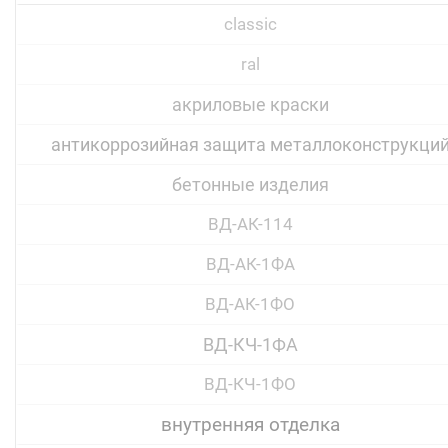
classic
ral
акриловые краски
антикоррозийная защита металлоконструкци
бетонные изделия
ВД-АК-114
ВД-АК-1ФА
ВД-АК-1ФО
ВД-КЧ-1ФА
ВД-КЧ-1ФО
внутренняя отделка