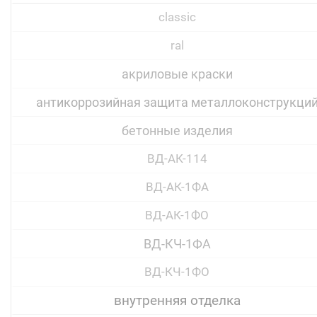
classic
ral
акриловые краски
антикоррозийная защита металлоконструкци
бетонные изделия
ВД-АК-114
ВД-АК-1ФА
ВД-АК-1ФО
ВД-КЧ-1ФА
ВД-КЧ-1ФО
внутренняя отделка