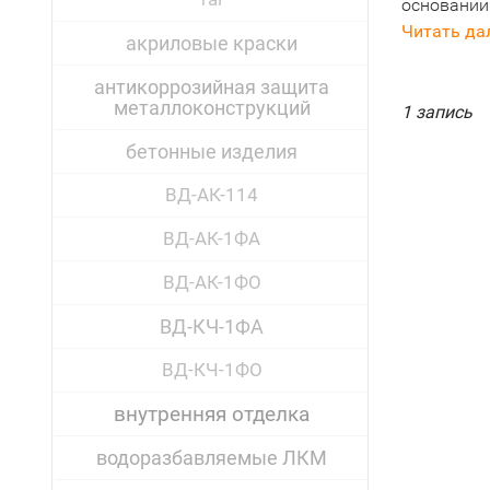
основании
Читать да
акриловые краски
антикоррозийная защита
металлоконструкций
1 запись
бетонные изделия
ВД-АК-114
ВД-АК-1ФА
ВД-АК-1ФО
ВД-КЧ-1ФА
ВД-КЧ-1ФО
внутренняя отделка
водоразбавляемые ЛКМ