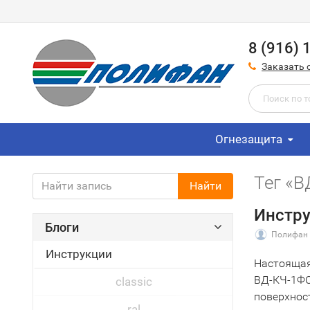
8 (916) 
Заказать 
Огнезащита
Тег «
Найти
Инстру
Блоги
Полифан
Инструкции
Настоящая
ВД-КЧ-1ФО
classic
поверхнос
ral