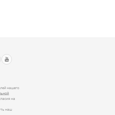
елей нашего
льной
гласия на
уть наш