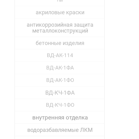
акриловые краски
антикоррозийная защита
металлоконструкций
бетонные изделия
ВД-АК-114
ВД-АК-1ФА
ВД-АК-1ФО
ВД-КЧ-1ФА
ВД-КЧ-1ФО
внутренняя отделка
водоразбавляемые ЛКМ