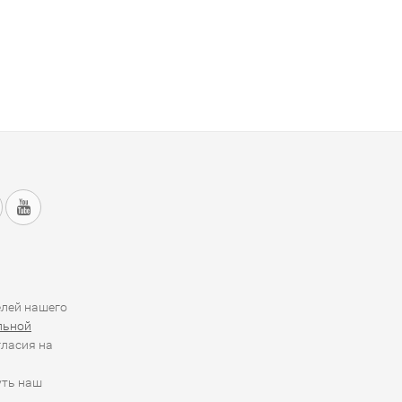
елей нашего
льной
гласия на
уть наш