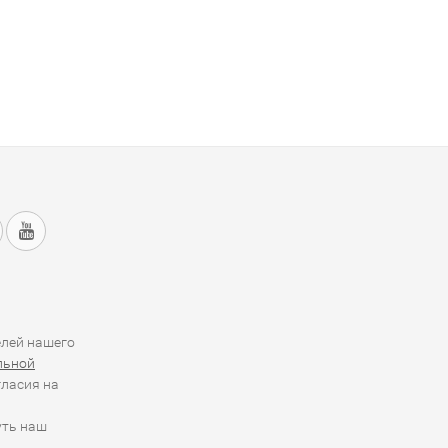
елей нашего
льной
гласия на
уть наш