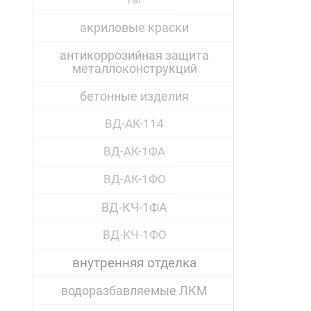
акриловые краски
антикоррозийная защита
металлоконструкций
бетонные изделия
ВД-АК-114
ВД-АК-1ФА
ВД-АК-1ФО
ВД-КЧ-1ФА
ВД-КЧ-1ФО
внутренняя отделка
водоразбавляемые ЛКМ