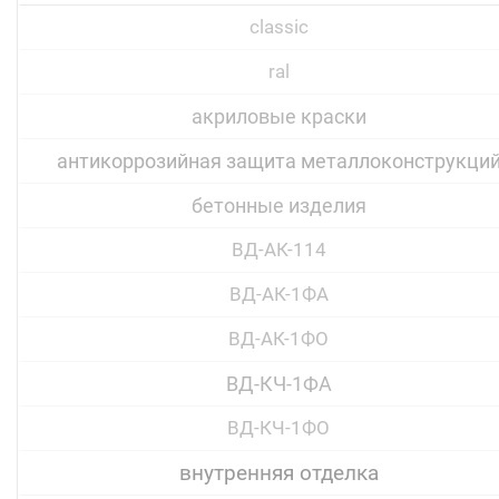
classic
ral
акриловые краски
антикоррозийная защита металлоконструкци
бетонные изделия
ВД-АК-114
ВД-АК-1ФА
ВД-АК-1ФО
ВД-КЧ-1ФА
ВД-КЧ-1ФО
внутренняя отделка