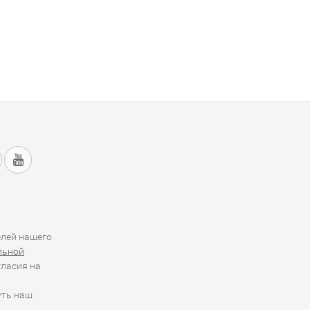
елей нашего
льной
гласия на
уть наш