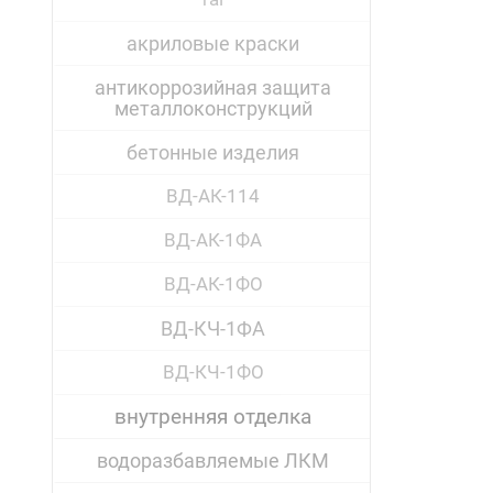
акриловые краски
антикоррозийная защита
металлоконструкций
бетонные изделия
ВД-АК-114
ВД-АК-1ФА
ВД-АК-1ФО
ВД-КЧ-1ФА
ВД-КЧ-1ФО
внутренняя отделка
водоразбавляемые ЛКМ